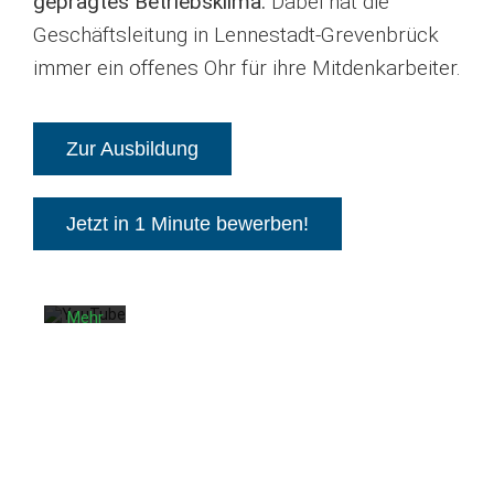
geprägtes Betriebsklima.
Dabei hat die
Geschäftsleitung in Lennestadt-Grevenbrück
immer ein offenes Ohr für ihre Mitdenkarbeiter.
Mit
Zur Ausbildung
dem
Laden
des
Videos
Jetzt in 1 Minute bewerben!
akzeptieren
Sie die
Datenschutzerklärung
von
YouTube.
Mehr
erfahren
Video
laden
YouTube
immer
entsperren